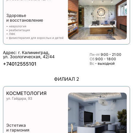
Здоровье
и восстановление
• неврология
• реабилитация
• ЛФК
• физиотерапия для взрослых и детей
Адрес: г. Калининград,
Пн-пт
9:00 - 21:00
ул. Зоологическая, 42/44
Сб
9:00 - 18:00
+74012555101
Вс
- выходной
ФИЛИАЛ 2
КОСМЕТОЛОГИЯ
ул. Гайдара, 93
Эстетика
и гармония