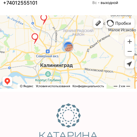
+74012555101
Вс
- выходной