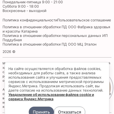
Понедельник-пятница 9:00 - 21:00
Суббота 9:00 - 18:00
Воскресенье - выходной
Политика конфиденциальности
Пользовательское соглашение
Политика в отношении обработки ПД ООО Фабрика здоровья
и красоты Катарина
Политика в отношении обработки персональных данных ИП
Поддубная
Политика в отношении обработки ПД ООО МЦ Эталон
2026 ©
Материалы, размещенные на данной странице, носят информационный
характер и предназначены для образовательных целей. Посетители
На сайте осуществляется обработка файлов cookies,
сайта не должны использовать их в качестве медицинских
необходимых для работы сайта, а также анализа
рекомендаций. Определение диагноза и выбор методики лечения
использования сайта и улучшения предоставляемых
остается исключительной прерогативой вашего лечащего врача!
сервисов с использованием метрической программы
Яндекс.Метрика. Продолжая использовать сайт, вы
Запись
Администрация клиники принимает все меры по своевременному
даете согласие на использование данных технологий.
обновлению размещенного на сайте прайс-листа, однако во избежание
Уведомление об использовании файлов cookie и
возможных недоразумений, советуем уточнять стоимость услуг в
сервиса Яндекс.Метрика
контакт-центре по телефону +7 (4012) 555-101. Размещенный прайс не
является офертой.
Принять
Отказаться