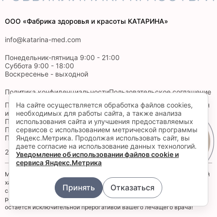
ООО «Фабрика здоровья и красоты КАТАРИНА»
info@katarina-med.com
Понедельник-пятница 9:00 - 21:00
Суббота 9:00 - 18:00
Воскресенье - выходной
Политика конфиденциальности
Пользовательское соглашение
Политика в отношении обработки ПД ООО Фабрика здоровья
На сайте осуществляется обработка файлов cookies,
и красоты Катарина
необходимых для работы сайта, а также анализа
Политика в отношении обработки персональных данных ИП
использования сайта и улучшения предоставляемых
Поддубная
сервисов с использованием метрической программы
Политика в отношении обработки ПД ООО МЦ Эталон
Яндекс.Метрика. Продолжая использовать сайт, вы
Запись
даете согласие на использование данных технологий.
2026 ©
Уведомление об использовании файлов cookie и
сервиса Яндекс.Метрика
Материалы, размещенные на данной странице, носят информационный
характер и предназначены для образовательных целей. Посетители
Принять
Отказаться
сайта не должны использовать их в качестве медицинских
рекомендаций. Определение диагноза и выбор методики лечения
остается исключительной прерогативой вашего лечащего врача!