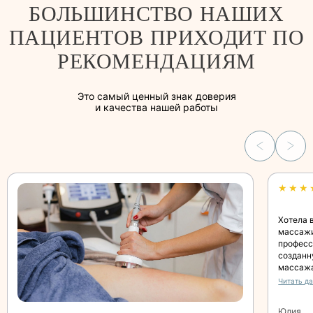
БОЛЬШИНСТВО НАШИХ
ПАЦИЕНТОВ ПРИХОДИТ ПО
РЕКОМЕНДАЦИЯМ
Это самый ценный знак доверия
и качества нашей работы
★★★
Хотела 
массажи
професс
созданн
массажа
возникл
Читать д
спины, 
чем сра
Юлия