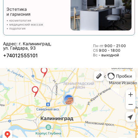
Эстетика
и гармония
• косметология
• медицинский массаж
• подология
Адрес: г. Калининград,
Пн-пт
9:00 - 21:00
ул. Гайдара, 93
Сб
9:00 - 18:00
+74012555101
Вс
- выходной