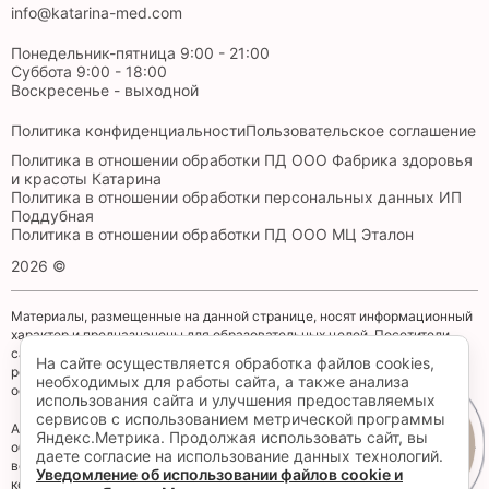
info@katarina-med.com
Понедельник-пятница 9:00 - 21:00
Суббота 9:00 - 18:00
Воскресенье - выходной
Политика конфиденциальности
Пользовательское соглашение
Политика в отношении обработки ПД ООО Фабрика здоровья
и красоты Катарина
Политика в отношении обработки персональных данных ИП
Поддубная
Политика в отношении обработки ПД ООО МЦ Эталон
2026 ©
Материалы, размещенные на данной странице, носят информационный
характер и предназначены для образовательных целей. Посетители
сайта не должны использовать их в качестве медицинских
На сайте осуществляется обработка файлов cookies,
рекомендаций. Определение диагноза и выбор методики лечения
необходимых для работы сайта, а также анализа
остается исключительной прерогативой вашего лечащего врача!
использования сайта и улучшения предоставляемых
сервисов с использованием метрической программы
Администрация клиники принимает все меры по своевременному
Яндекс.Метрика. Продолжая использовать сайт, вы
Запись
обновлению размещенного на сайте прайс-листа, однако во избежание
даете согласие на использование данных технологий.
возможных недоразумений, советуем уточнять стоимость услуг в
Уведомление об использовании файлов cookie и
контакт-центре по телефону +7 (4012) 555-101. Размещенный прайс не