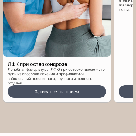
людей ста
дегенера
ткани.
ЛФК при остеохондрозе
Лечебная физкультура (ЛФК) при остеохондрозе – это
один из способов лечения и профилактики
заболеваний поясничного, грудного и шейного
отделов.
Записаться на прием