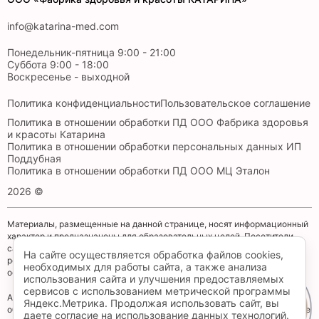
info@katarina-med.com
Понедельник-пятница 9:00 - 21:00
Суббота 9:00 - 18:00
Воскресенье - выходной
Политика конфиденциальности
Пользовательское соглашение
Политика в отношении обработки ПД ООО Фабрика здоровья
и красоты Катарина
Политика в отношении обработки персональных данных ИП
Поддубная
Политика в отношении обработки ПД ООО МЦ Эталон
2026 ©
Материалы, размещенные на данной странице, носят информационный
характер и предназначены для образовательных целей. Посетители
сайта не должны использовать их в качестве медицинских
На сайте осуществляется обработка файлов cookies,
рекомендаций. Определение диагноза и выбор методики лечения
необходимых для работы сайта, а также анализа
остается исключительной прерогативой вашего лечащего врача!
использования сайта и улучшения предоставляемых
сервисов с использованием метрической программы
Администрация клиники принимает все меры по своевременному
Яндекс.Метрика. Продолжая использовать сайт, вы
Запись
обновлению размещенного на сайте прайс-листа, однако во избежание
даете согласие на использование данных технологий.