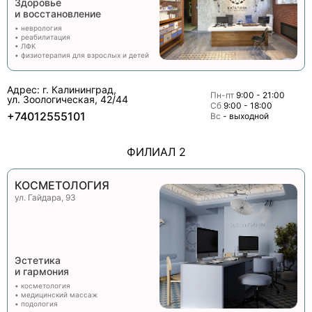
Здоровье
и восстановление
• неврология
• реабилитация
• ЛФК
• физиотерапия для взрослых и детей
Адрес: г. Калининград,
Пн-пт
9:00 - 21:00
ул. Зоологическая, 42/44
Сб
9:00 - 18:00
+74012555101
Вс
- выходной
ФИЛИАЛ 2
КОСМЕТОЛОГИЯ
ул. Гайдара, 93
Эстетика
и гармония
• косметология
• медицинский массаж
• подология