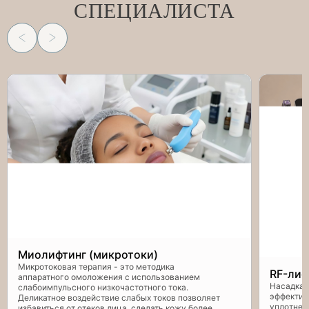
СПЕЦИАЛИСТА
Миолифтинг (микротоки)
Микротоковая терапия - это методика
RF-лиф
аппаратного омоложения с использованием
Насадка 
слабоимпульсного низкочастотного тока.
эффектив
Деликатное воздействие слабых токов позволяет
уплотнен
избавиться от отеков лица, сделать кожу более