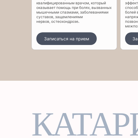
квалифицированным врачом, который
эффек
оказывает помощь при болях, вызванных
способ
мышечными спазмами, заболеваниями
болей 
суставов, защемлениями
напряж
нервов, остеохондрозе
.
позвон
межпоз
Записаться на прием
За
КАТАР