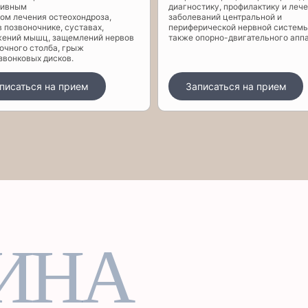
тивным
диагностику, профилактику и леч
ом лечения остеохондроза,
заболеваний центральной и
в позвоночнике, суставах,
периферической нервной системы
ений мышц, защемлений нервов
также опорно-двигательного апп
очного столба, грыж
вонковых дисков.
писаться на прием
Записаться на прием
ИНА