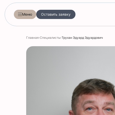
Меню
Оставить заявку
Главная
›
Специалисты
›
Трухан Эдуард Эдуардович