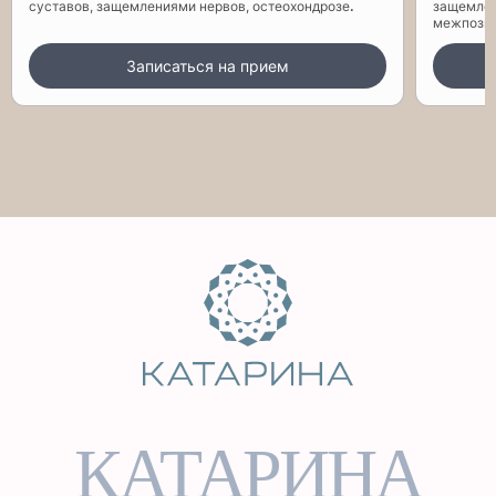
суставов, защемлениями нервов, остеохондрозе
.
защемлен
межпозво
Записаться на прием
КАТАРИНА