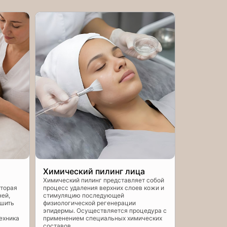
Химический пилинг лица
Механиче
Химический пилинг представляет собой
Обычные гиг
оторая
процесс удаления верхних слоев кожи и
справляются
ней,
стимуляцию последующей
В настоящее
ьшить
физиологической регенерации
множество с
эпидермы. Осуществляется процедура с
покрова и у
ехника
применением специальных химических
Наиболее по
составов.
механическа