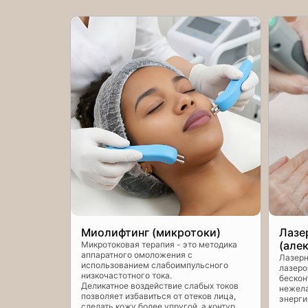
Миолифтинг (микротоки)
Лазе
(але
Микротоковая терапия - это методика
аппаратного омоложения с
Лазерн
использованием слабоимпульсного
лазеро
низкочастотного тока.
бескон
Деликатное воздействие слабых токов
нежела
позволяет избавиться от отеков лица,
энерги
сделать кожу более упругой, а контур