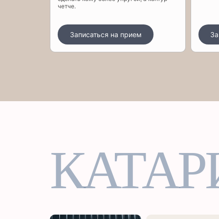
четче.
Записаться на прием
За
КАТАР