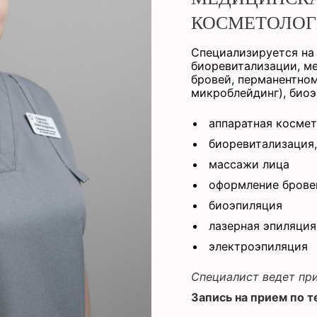
КОСМЕТОЛО
Специализируется на
биоревитализации
, м
бровей, перманентном
микроблейдинг), биоэ
аппаратная косме
биоревитализация,
массажи лица
оформление брове
биоэпиляция
лазерная эпиляция
электроэпиляция
Специалист ведет при
Запись на прием по т