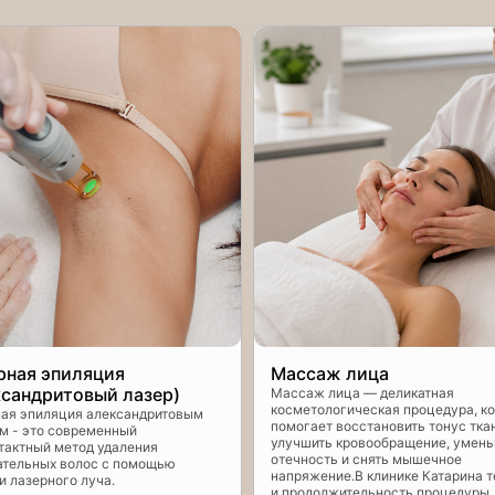
рная эпиляция
Массаж лица
ксандритовый лазер)
Массаж лица — деликатная
косметологическая процедура, к
ая эпиляция александритовым
помогает восстановить тонус тка
м - это современный
улучшить кровообращение, умен
тактный метод удаления
отечность и снять мышечное
тельных волос с помощью
напряжение.В клинике Катарина т
и лазерного луча.
и продолжительность процедуры