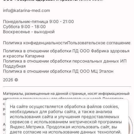
info@katarina-med.com
Понедельник-пятница 9:00 - 21:00
Суббота 9:00 - 18:00
Воскресенье - выходной
Политика конфиденциальности
Пользовательское соглашение
Политика в отношении обработки ПД ООО Фабрика здоровья
и красоты Катарина
Политика в отношении обработки персональных данных ИП
Поддубная
Политика в отношении обработки ПД ООО МЦ Эталон
2026 ©
Материалы, размещенные на данной странице, носят информационный
характер и предназначены для образовательных целей. Посетители
сайта не должны использовать их в качестве медицинских
На сайте осуществляется обработка файлов cookies,
рекомендаций. Определение диагноза и выбор методики лечения
необходимых для работы сайта, а также анализа
остается исключительной прерогативой вашего лечащего врача!
использования сайта и улучшения предоставляемых
сервисов с использованием метрической программы
Администрация клиники принимает все меры по своевременному
Яндекс.Метрика. Продолжая использовать сайт, вы
Запись
обновлению размещенного на сайте прайс-листа, однако во избежание
даете согласие на использование данных технологий.