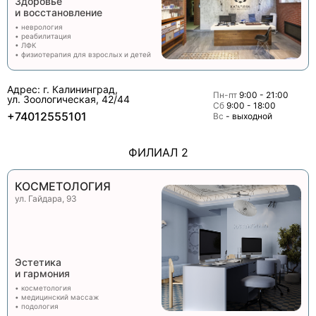
Здоровье
и восстановление
• неврология
• реабилитация
• ЛФК
• физиотерапия для взрослых и детей
Адрес: г. Калининград,
Пн-пт
9:00 - 21:00
ул. Зоологическая, 42/44
Сб
9:00 - 18:00
+74012555101
Вс
- выходной
ФИЛИАЛ 2
КОСМЕТОЛОГИЯ
ул. Гайдара, 93
Эстетика
и гармония
• косметология
• медицинский массаж
• подология