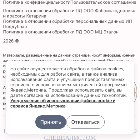
Политика конфиденциальности
Пользовательское соглашение
Политика в отношении обработки ПД ООО Фабрика здоровья
и красоты Катарина
Политика в отношении обработки персональных данных ИП
Поддубная
Политика в отношении обработки ПД ООО МЦ Эталон
2026 ©
Материалы, размещенные на данной странице, носят информационный
характер и предназначены для образовательных целей. Посетители
сайта не должны использовать их в качестве медицинских
На сайте осуществляется обработка файлов cookies,
рекомендаций. Определение диагноза и выбор методики лечения
необходимых для работы сайта, а также анализа
остается исключительной прерогативой вашего лечащего врача!
использования сайта и улучшения предоставляемых
сервисов с использованием метрической программы
Администрация клиники принимает все меры по своевременному
Яндекс.Метрика. Продолжая использовать сайт, вы
Запись
обновлению размещенного на сайте прайс-листа, однако во избежание
даете согласие на использование данных технологий.
возможных недоразумений, советуем уточнять стоимость услуг в
Уведомление об использовании файлов cookie и
контакт-центре по телефону +7 (4012) 555-101. Размещенный прайс не
сервиса Яндекс.Метрика
является офертой.
Принять
Отказаться
ИМЕЮТСЯ ПРОТИВОПОКАЗАНИЯ,
НЕОБХОДИМО ПРОКОНСУЛЬТИРОВАТЬСЯ СО
СПЕЦИАЛИСТОМ