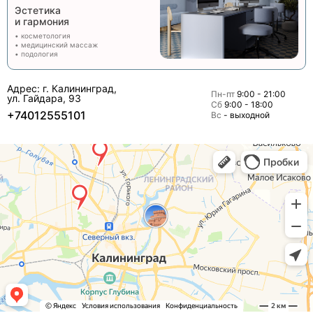
Эстетика
и гармония
• косметология
• медицинский массаж
• подология
Адрес: г. Калининград,
Пн-пт
9:00 - 21:00
ул. Гайдара, 93
Сб
9:00 - 18:00
+74012555101
Вс
- выходной