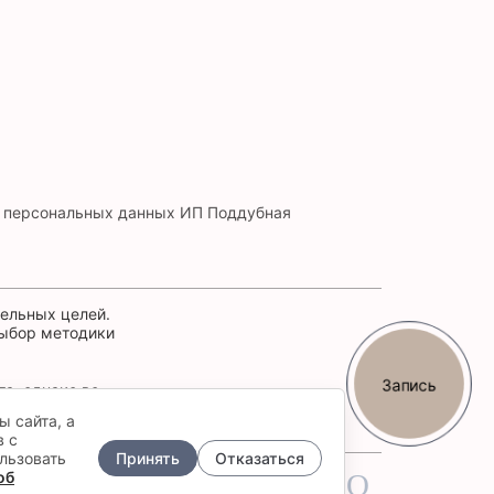
и персональных данных ИП Поддубная
ельных целей.
выбор методики
Запись
а, однако во
2) 555-101.
ы сайта, а
в с
льзовать
Принять
Отказаться
об
НСУЛЬТИРОВАТЬСЯ СО