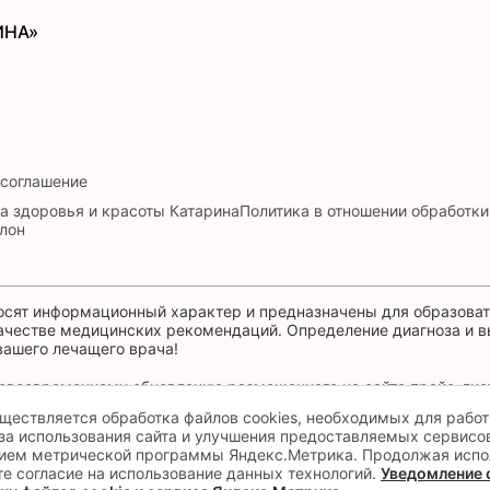
ИНА»
 соглашение
а здоровья и красоты Катарина
Политика в отношении обработк
лон
осят информационный характер и предназначены для образоват
качестве медицинских рекомендаций. Определение диагноза и 
вашего лечащего врача!
своевременному обновлению размещенного на сайте прайс-лист
точнять стоимость услуг в контакт-центре по телефону +7 (401
уществляется обработка файлов cookies, необходимых для работ
за использования сайта и улучшения предоставляемых сервисо
ием метрической программы Яндекс.Метрика. Продолжая испо
те согласие на использование данных технологий.
Уведомление 
КАЗАНИЯ, НЕОБХОДИМО ПРОКО