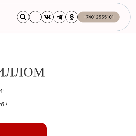
+74012555101
ПИЛЛОМ
4:
б.!