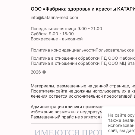
ООО «Фабрика здоровья и красоты КАТАР
info@katarina-med.com
Понедельник-пятница 9:00 - 21:00
Суббота 9:00 - 18:00
Воскресенье - выходной
Политика конфиденциальности
Пользовательское
Политика в отношении обработки ПД ООО Фабрик
Политика в отношении обработки ПД ООО МЦ Эта
2026 ©
Материалы, размещенные на данной странице, н
Посетители сайта не должны использовать их в 
лечения остается исключительной прерогативой 
Администрация клиники принимает все меры по 
избежание возможных недоразумений, советуем у
На сайте ос
Размещенный прайс не является офертой.
также анали
использован
сайт, вы дае
ИМЕЮТСЯ ПРОТИВОПО